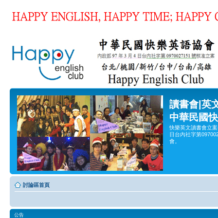
讀書會|英
中華民國快
快樂英文讀書會立案
日台內社字第0970
會。
討論區首頁
公告