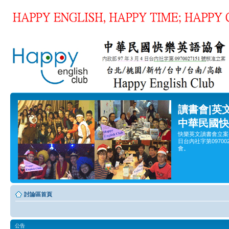
讀書會|英
中華民國快
快樂英文讀書會立案
日台內社字第0970
會。
討論區首頁
公告