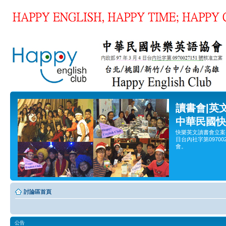
讀書會|英
中華民國快
快樂英文讀書會立案
日台內社字第0970
會。
討論區首頁
公告