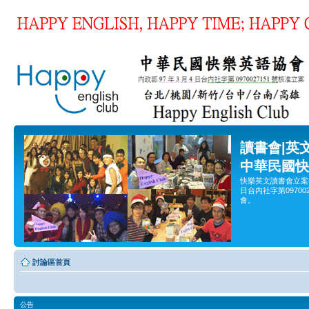
讀書會|英
中華民國快
快樂英文讀書會立案
日台內社字第0970
會。
討論區首頁
公告