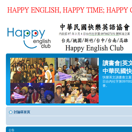
讀書會|英
中華民國快
快樂英文讀書會立案
日台內社字第0970
會。
討論區首頁
公告