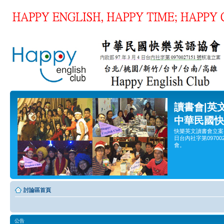
讀書會|英
中華民國快
快樂英文讀書會立案
日台內社字第0970
會。
討論區首頁
公告