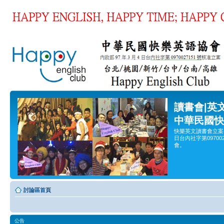
讀書會|英
中華民國快
快樂英文讀書會立案
日台內社字第0970
會。
討論區首頁
公告