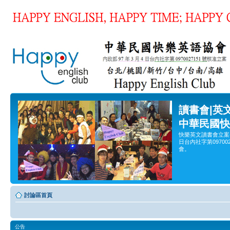
讀書會|英
中華民國快
快樂英文讀書會立案
日台內社字第0970
會。
討論區首頁
公告