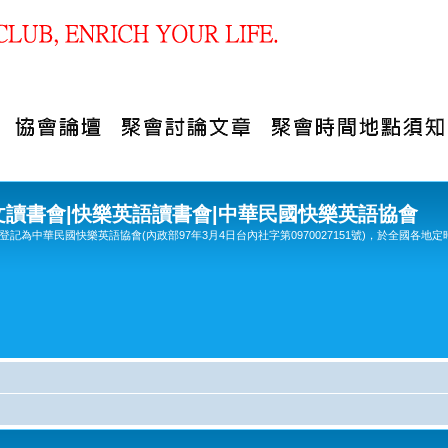
文讀書會|快樂英語讀書會|中華民國快樂英語協會
記為中華民國快樂英語協會(內政部97年3月4日台內社字第0970027151號)，於全國各地定