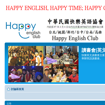
讀書會|英
快樂英文讀書會立案登
舉辦英語讀書會。
討論區首頁
公告