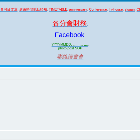
聚會討論文章
,
聚會時間地點須知
,
TIMETABLE
,
anniversary
,
Conference
,
In-House
,
slogan
,
Cl
各分會財務
,
Facebook
,
YYYYMMDD, ...., ...., ....
,
photo post SOP
聯絡讀書會