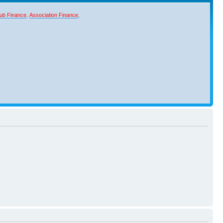
ub Finance
,
Association Finance
,