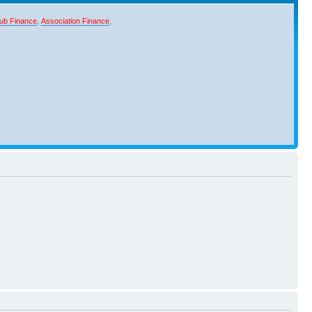
ub Finance
,
Association Finance
,