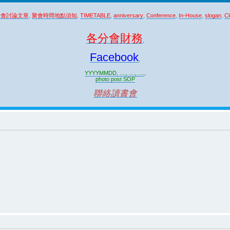
聚會討論文章
,
聚會時間地點須知
,
TIMETABLE
,
anniversary
,
Conference
,
In-House
,
slogan
,
Cl
各分會財務
,
Facebook
,
YYYYMMDD, ...., ...., ....
,
photo post SOP
聯絡讀書會