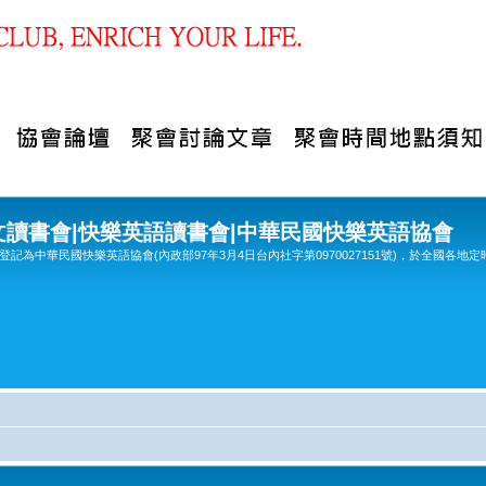
文讀書會|快樂英語讀書會|中華民國快樂英語協會
記為中華民國快樂英語協會(內政部97年3月4日台內社字第0970027151號)，於全國各地定