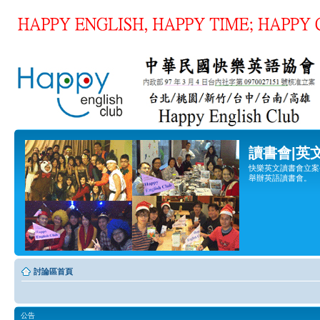
讀書會|英
快樂英文讀書會立案登
舉辦英語讀書會。
討論區首頁
公告