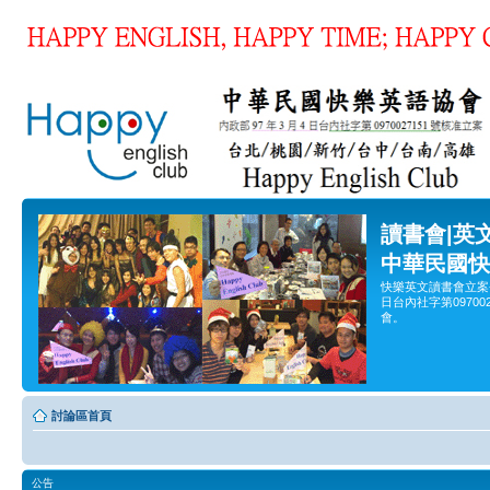
讀書會|英
中華民國快
快樂英文讀書會立案
日台內社字第0970
會。
討論區首頁
公告