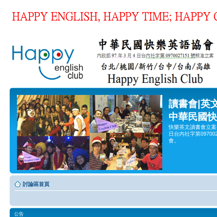
讀書會|英
中華民國快
快樂英文讀書會立案
日台內社字第0970
會。
討論區首頁
公告