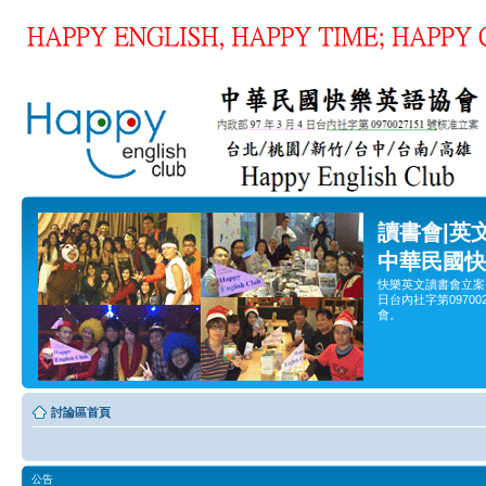
讀書會|英
中華民國快
快樂英文讀書會立案
日台內社字第0970
會。
討論區首頁
公告