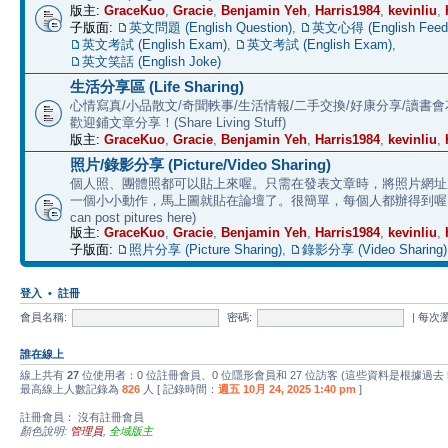
版主:
GraceKuo
,
Gracie
,
Benjamin Yeh
,
Harris1984
,
kevinliu
,
子版面:
英文問題 (English Question)
,
英文心得 (English Feed
英文考試 (English Exam)
,
英文考試 (English Exam)
,
英文笑話 (English Joke)
生活分享區 (Life Sharing)
心情寫真/小品散文/奇聞軼事/生活情報/二手交換/好康分享/讀書
歡迎鋪文章分享！(Share Living Stuff)
版主:
GraceKuo
,
Gracie
,
Benjamin Yeh
,
Harris1984
,
kevinliu
,
照片/錄影分享 (Picture/Video Sharing)
個人照、團體照都可以貼上來喔。只需在發表文章時，將照片網址加上 
一個小小動作，馬上圖就貼在論壇了。很簡單，每個人都辦得到喔。 (E
can post pitures here)
版主:
GraceKuo
,
Gracie
,
Benjamin Yeh
,
Harris1984
,
kevinliu
,
子版面:
照片分享 (Picture Sharing)
,
錄影分享 (Video Sharing)
登入
•
註冊
會員名稱:
密碼:
|
每次
誰在線上
線上共有
27
位使用者：0 位註冊會員、0 位隱形會員和 27 位訪客 (這些資料是根據過去
最高線上人數記錄為
826
人 [ 記錄時間：
週五 10月 24, 2025 1:40 pm
]
註冊會員： 沒有註冊會員
顏色說明:
管理員
,
全域版主