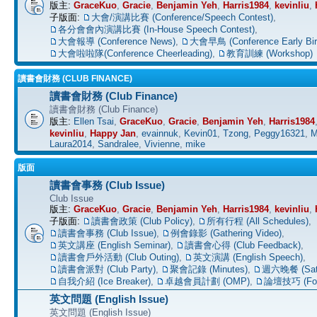
版主:
GraceKuo
,
Gracie
,
Benjamin Yeh
,
Harris1984
,
kevinliu
,
子版面:
大會/演講比賽 (Conference/Speech Contest)
,
各分會會內演講比賽 (In-House Speech Contest)
,
大會報導 (Conference News)
,
大會早鳥 (Conference Early Bir
大會啦啦隊(Conference Cheerleading)
,
教育訓練 (Workshop)
讀書會財務 (CLUB FINANCE)
讀書會財務 (Club Finance)
讀書會財務 (Club Finance)
版主:
Ellen Tsai
,
GraceKuo
,
Gracie
,
Benjamin Yeh
,
Harris1984
kevinliu
,
Happy Jan
,
evainnuk
,
Kevin01
,
Tzong
,
Peggy16321
,
M
Laura2014
,
Sandralee
,
Vivienne
,
mike
版面
讀書會事務 (Club Issue)
Club Issue
版主:
GraceKuo
,
Gracie
,
Benjamin Yeh
,
Harris1984
,
kevinliu
,
子版面:
讀書會政策 (Club Policy)
,
所有行程 (All Schedules)
,
讀書會事務 (Club Issue)
,
例會錄影 (Gathering Video)
,
英文講座 (English Seminar)
,
讀書會心得 (Club Feedback)
,
讀書會戶外活動 (Club Outing)
,
英文演講 (English Speech)
,
讀書會派對 (Club Party)
,
聚會記錄 (Minutes)
,
週六晚餐 (Satu
自我介紹 (Ice Breaker)
,
卓越會員計劃 (OMP)
,
論壇技巧 (For
英文問題 (English Issue)
英文問題 (English Issue)