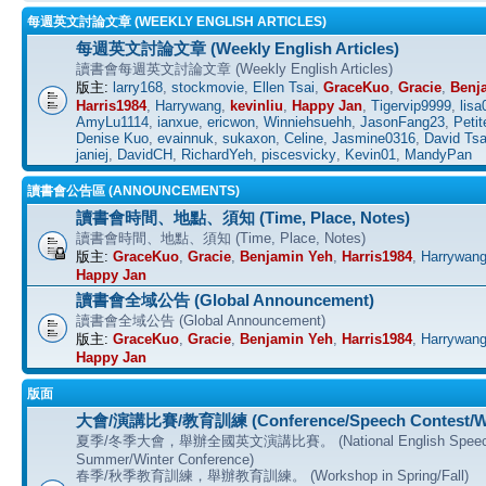
每週英文討論文章 (WEEKLY ENGLISH ARTICLES)
每週英文討論文章 (Weekly English Articles)
讀書會每週英文討論文章 (Weekly English Articles)
版主:
larry168
,
stockmovie
,
Ellen Tsai
,
GraceKuo
,
Gracie
,
Benj
Harris1984
,
Harrywang
,
kevinliu
,
Happy Jan
,
Tigervip9999
,
lisa
AmyLu1114
,
ianxue
,
ericwon
,
Winniehsuehh
,
JasonFang23
,
Petit
Denise Kuo
,
evainnuk
,
sukaxon
,
Celine
,
Jasmine0316
,
David Tsa
janiej
,
DavidCH
,
RichardYeh
,
piscesvicky
,
Kevin01
,
MandyPan
讀書會公告區 (ANNOUNCEMENTS)
讀書會時間、地點、須知 (Time, Place, Notes)
讀書會時間、地點、須知 (Time, Place, Notes)
版主:
GraceKuo
,
Gracie
,
Benjamin Yeh
,
Harris1984
,
Harrywan
Happy Jan
讀書會全域公告 (Global Announcement)
讀書會全域公告 (Global Announcement)
版主:
GraceKuo
,
Gracie
,
Benjamin Yeh
,
Harris1984
,
Harrywan
Happy Jan
版面
大會/演講比賽/教育訓練 (Conference/Speech Contest/W
夏季/冬季大會，舉辦全國英文演講比賽。 (National English Speech C
Summer/Winter Conference)
春季/秋季教育訓練，舉辦教育訓練。 (Workshop in Spring/Fall)