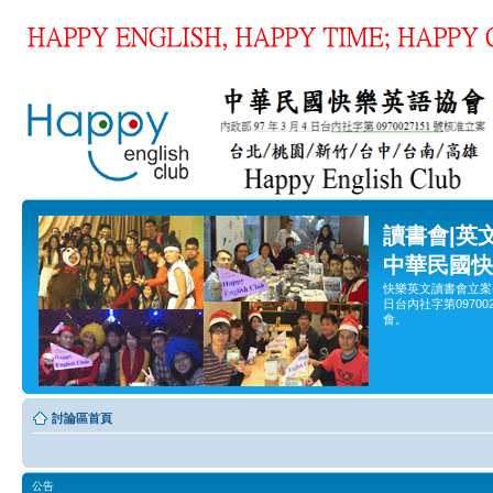
讀書會|英
中華民國快
快樂英文讀書會立案
日台內社字第0970
會。
討論區首頁
公告