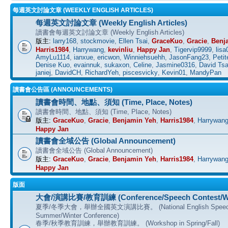
每週英文討論文章 (WEEKLY ENGLISH ARTICLES)
每週英文討論文章 (Weekly English Articles)
讀書會每週英文討論文章 (Weekly English Articles)
版主:
larry168
,
stockmovie
,
Ellen Tsai
,
GraceKuo
,
Gracie
,
Benj
Harris1984
,
Harrywang
,
kevinliu
,
Happy Jan
,
Tigervip9999
,
lisa
AmyLu1114
,
ianxue
,
ericwon
,
Winniehsuehh
,
JasonFang23
,
Petit
Denise Kuo
,
evainnuk
,
sukaxon
,
Celine
,
Jasmine0316
,
David Tsa
janiej
,
DavidCH
,
RichardYeh
,
piscesvicky
,
Kevin01
,
MandyPan
讀書會公告區 (ANNOUNCEMENTS)
讀書會時間、地點、須知 (Time, Place, Notes)
讀書會時間、地點、須知 (Time, Place, Notes)
版主:
GraceKuo
,
Gracie
,
Benjamin Yeh
,
Harris1984
,
Harrywan
Happy Jan
讀書會全域公告 (Global Announcement)
讀書會全域公告 (Global Announcement)
版主:
GraceKuo
,
Gracie
,
Benjamin Yeh
,
Harris1984
,
Harrywan
Happy Jan
版面
大會/演講比賽/教育訓練 (Conference/Speech Contest/W
夏季/冬季大會，舉辦全國英文演講比賽。 (National English Speech C
Summer/Winter Conference)
春季/秋季教育訓練，舉辦教育訓練。 (Workshop in Spring/Fall)