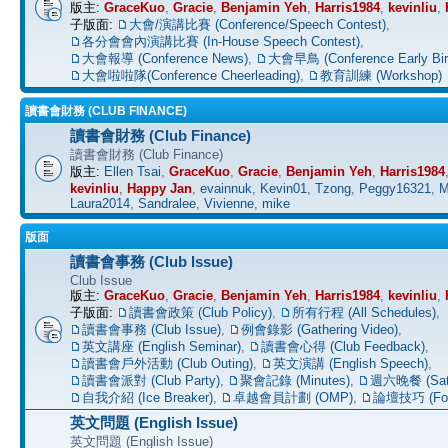
版主:
GraceKuo
,
Gracie
,
Benjamin Yeh
,
Harris1984
,
kevinliu
,
子版面:
大會/演講比賽 (Conference/Speech Contest)
,
各分會會內演講比賽 (In-House Speech Contest)
,
大會報導 (Conference News)
,
大會早鳥 (Conference Early Bir
大會啦啦隊(Conference Cheerleading)
,
教育訓練 (Workshop)
讀書會財務 (CLUB FINANCE)
讀書會財務 (Club Finance)
讀書會財務 (Club Finance)
版主:
Ellen Tsai
,
GraceKuo
,
Gracie
,
Benjamin Yeh
,
Harris1984
kevinliu
,
Happy Jan
,
evainnuk
,
Kevin01
,
Tzong
,
Peggy16321
,
M
Laura2014
,
Sandralee
,
Vivienne
,
mike
版面
讀書會事務 (Club Issue)
Club Issue
版主:
GraceKuo
,
Gracie
,
Benjamin Yeh
,
Harris1984
,
kevinliu
,
子版面:
讀書會政策 (Club Policy)
,
所有行程 (All Schedules)
,
讀書會事務 (Club Issue)
,
例會錄影 (Gathering Video)
,
英文講座 (English Seminar)
,
讀書會心得 (Club Feedback)
,
讀書會戶外活動 (Club Outing)
,
英文演講 (English Speech)
,
讀書會派對 (Club Party)
,
聚會記錄 (Minutes)
,
週六晚餐 (Satu
自我介紹 (Ice Breaker)
,
卓越會員計劃 (OMP)
,
論壇技巧 (For
英文問題 (English Issue)
英文問題 (English Issue)