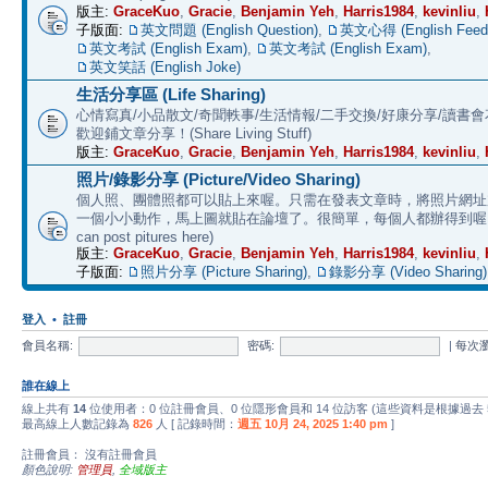
版主:
GraceKuo
,
Gracie
,
Benjamin Yeh
,
Harris1984
,
kevinliu
,
子版面:
英文問題 (English Question)
,
英文心得 (English Feed
英文考試 (English Exam)
,
英文考試 (English Exam)
,
英文笑話 (English Joke)
生活分享區 (Life Sharing)
心情寫真/小品散文/奇聞軼事/生活情報/二手交換/好康分享/讀書
歡迎鋪文章分享！(Share Living Stuff)
版主:
GraceKuo
,
Gracie
,
Benjamin Yeh
,
Harris1984
,
kevinliu
,
照片/錄影分享 (Picture/Video Sharing)
個人照、團體照都可以貼上來喔。只需在發表文章時，將照片網址加上 
一個小小動作，馬上圖就貼在論壇了。很簡單，每個人都辦得到喔。 (E
can post pitures here)
版主:
GraceKuo
,
Gracie
,
Benjamin Yeh
,
Harris1984
,
kevinliu
,
子版面:
照片分享 (Picture Sharing)
,
錄影分享 (Video Sharing)
登入
•
註冊
會員名稱:
密碼:
|
每次
誰在線上
線上共有
14
位使用者：0 位註冊會員、0 位隱形會員和 14 位訪客 (這些資料是根據過去
最高線上人數記錄為
826
人 [ 記錄時間：
週五 10月 24, 2025 1:40 pm
]
註冊會員： 沒有註冊會員
顏色說明:
管理員
,
全域版主