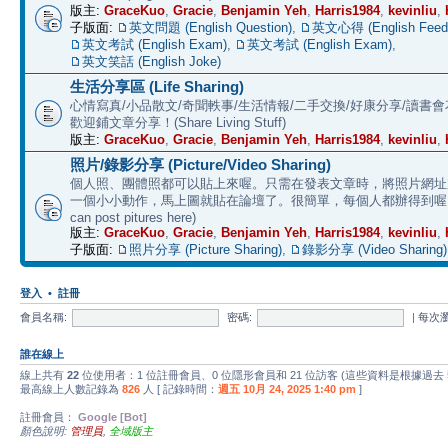
版主:
GraceKuo
,
Gracie
,
Benjamin Yeh
,
Harris1984
,
kevinliu
,
子版面:
英文問題 (English Question)
,
英文心得 (English Feed
英文考試 (English Exam)
,
英文考試 (English Exam)
,
英文笑話 (English Joke)
生活分享區 (Life Sharing)
心情寫真/小品散文/奇聞軼事/生活情報/二手交換/好康分享/讀書
歡迎鋪文章分享！(Share Living Stuff)
版主:
GraceKuo
,
Gracie
,
Benjamin Yeh
,
Harris1984
,
kevinliu
,
照片/錄影分享 (Picture/Video Sharing)
個人照、團體照都可以貼上來喔。只需在發表文章時，將照片網址加上 
一個小小動作，馬上圖就貼在論壇了。很簡單，每個人都辦得到喔。 (E
can post pitures here)
版主:
GraceKuo
,
Gracie
,
Benjamin Yeh
,
Harris1984
,
kevinliu
,
子版面:
照片分享 (Picture Sharing)
,
錄影分享 (Video Sharing)
登入
•
註冊
會員名稱:
密碼:
|
每次
誰在線上
線上共有
22
位使用者：1 位註冊會員、0 位隱形會員和 21 位訪客 (這些資料是根據過去
最高線上人數記錄為
826
人 [ 記錄時間：
週五 10月 24, 2025 1:40 pm
]
註冊會員：
Google [Bot]
顏色說明:
管理員
,
全域版主