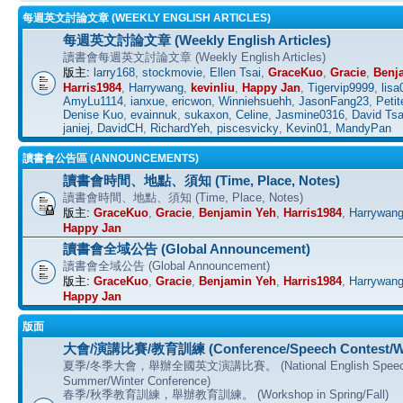
每週英文討論文章 (WEEKLY ENGLISH ARTICLES)
每週英文討論文章 (Weekly English Articles)
讀書會每週英文討論文章 (Weekly English Articles)
版主:
larry168
,
stockmovie
,
Ellen Tsai
,
GraceKuo
,
Gracie
,
Benj
Harris1984
,
Harrywang
,
kevinliu
,
Happy Jan
,
Tigervip9999
,
lisa
AmyLu1114
,
ianxue
,
ericwon
,
Winniehsuehh
,
JasonFang23
,
Petit
Denise Kuo
,
evainnuk
,
sukaxon
,
Celine
,
Jasmine0316
,
David Tsa
janiej
,
DavidCH
,
RichardYeh
,
piscesvicky
,
Kevin01
,
MandyPan
讀書會公告區 (ANNOUNCEMENTS)
讀書會時間、地點、須知 (Time, Place, Notes)
讀書會時間、地點、須知 (Time, Place, Notes)
版主:
GraceKuo
,
Gracie
,
Benjamin Yeh
,
Harris1984
,
Harrywan
Happy Jan
讀書會全域公告 (Global Announcement)
讀書會全域公告 (Global Announcement)
版主:
GraceKuo
,
Gracie
,
Benjamin Yeh
,
Harris1984
,
Harrywan
Happy Jan
版面
大會/演講比賽/教育訓練 (Conference/Speech Contest/W
夏季/冬季大會，舉辦全國英文演講比賽。 (National English Speech C
Summer/Winter Conference)
春季/秋季教育訓練，舉辦教育訓練。 (Workshop in Spring/Fall)