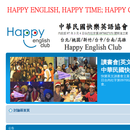
讀書會|英
中華民國快
快樂英文讀書會立案
日台內社字第0970
會。
討論區首頁
公告