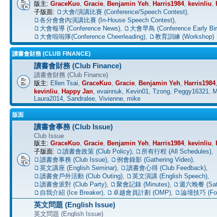
版主:
GraceKuo
,
Gracie
,
Benjamin Yeh
,
Harris1984
,
kevinliu
,
子版面:
大會/演講比賽 (Conference/Speech Contest)
,
各分會會內演講比賽 (In-House Speech Contest)
,
大會報導 (Conference News)
,
大會早鳥 (Conference Early Bir
大會啦啦隊(Conference Cheerleading)
,
教育訓練 (Workshop)
讀書會財務 (CLUB FINANCE)
讀書會財務 (Club Finance)
讀書會財務 (Club Finance)
版主:
Ellen Tsai
,
GraceKuo
,
Gracie
,
Benjamin Yeh
,
Harris1984
kevinliu
,
Happy Jan
,
evainnuk
,
Kevin01
,
Tzong
,
Peggy16321
,
M
Laura2014
,
Sandralee
,
Vivienne
,
mike
版面
讀書會事務 (Club Issue)
Club Issue
版主:
GraceKuo
,
Gracie
,
Benjamin Yeh
,
Harris1984
,
kevinliu
,
子版面:
讀書會政策 (Club Policy)
,
所有行程 (All Schedules)
,
讀書會事務 (Club Issue)
,
例會錄影 (Gathering Video)
,
英文講座 (English Seminar)
,
讀書會心得 (Club Feedback)
,
讀書會戶外活動 (Club Outing)
,
英文演講 (English Speech)
,
讀書會派對 (Club Party)
,
聚會記錄 (Minutes)
,
週六晚餐 (Satu
自我介紹 (Ice Breaker)
,
卓越會員計劃 (OMP)
,
論壇技巧 (For
英文問題 (English Issue)
英文問題 (English Issue)