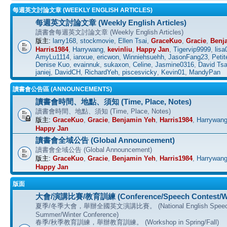
每週英文討論文章 (WEEKLY ENGLISH ARTICLES)
每週英文討論文章 (Weekly English Articles)
讀書會每週英文討論文章 (Weekly English Articles)
版主:
larry168
,
stockmovie
,
Ellen Tsai
,
GraceKuo
,
Gracie
,
Benj
Harris1984
,
Harrywang
,
kevinliu
,
Happy Jan
,
Tigervip9999
,
lisa
AmyLu1114
,
ianxue
,
ericwon
,
Winniehsuehh
,
JasonFang23
,
Petit
Denise Kuo
,
evainnuk
,
sukaxon
,
Celine
,
Jasmine0316
,
David Tsa
janiej
,
DavidCH
,
RichardYeh
,
piscesvicky
,
Kevin01
,
MandyPan
讀書會公告區 (ANNOUNCEMENTS)
讀書會時間、地點、須知 (Time, Place, Notes)
讀書會時間、地點、須知 (Time, Place, Notes)
版主:
GraceKuo
,
Gracie
,
Benjamin Yeh
,
Harris1984
,
Harrywan
Happy Jan
讀書會全域公告 (Global Announcement)
讀書會全域公告 (Global Announcement)
版主:
GraceKuo
,
Gracie
,
Benjamin Yeh
,
Harris1984
,
Harrywan
Happy Jan
版面
大會/演講比賽/教育訓練 (Conference/Speech Contest/W
夏季/冬季大會，舉辦全國英文演講比賽。 (National English Speech C
Summer/Winter Conference)
春季/秋季教育訓練，舉辦教育訓練。 (Workshop in Spring/Fall)