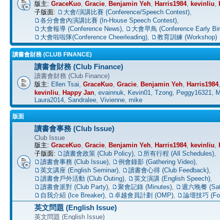
版主:
GraceKuo
,
Gracie
,
Benjamin Yeh
,
Harris1984
,
kevinliu
,
子版面:
大會/演講比賽 (Conference/Speech Contest)
,
各分會會內演講比賽 (In-House Speech Contest)
,
大會報導 (Conference News)
,
大會早鳥 (Conference Early Bir
大會啦啦隊(Conference Cheerleading)
,
教育訓練 (Workshop)
讀書會財務 (CLUB FINANCE)
讀書會財務 (Club Finance)
讀書會財務 (Club Finance)
版主:
Ellen Tsai
,
GraceKuo
,
Gracie
,
Benjamin Yeh
,
Harris1984
kevinliu
,
Happy Jan
,
evainnuk
,
Kevin01
,
Tzong
,
Peggy16321
,
M
Laura2014
,
Sandralee
,
Vivienne
,
mike
版面
讀書會事務 (Club Issue)
Club Issue
版主:
GraceKuo
,
Gracie
,
Benjamin Yeh
,
Harris1984
,
kevinliu
,
子版面:
讀書會政策 (Club Policy)
,
所有行程 (All Schedules)
,
讀書會事務 (Club Issue)
,
例會錄影 (Gathering Video)
,
英文講座 (English Seminar)
,
讀書會心得 (Club Feedback)
,
讀書會戶外活動 (Club Outing)
,
英文演講 (English Speech)
,
讀書會派對 (Club Party)
,
聚會記錄 (Minutes)
,
週六晚餐 (Satu
自我介紹 (Ice Breaker)
,
卓越會員計劃 (OMP)
,
論壇技巧 (For
英文問題 (English Issue)
英文問題 (English Issue)