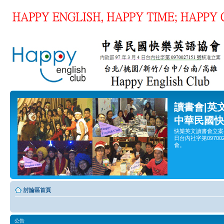
讀書會|英
中華民國快
快樂英文讀書會立案
日台內社字第0970
會。
討論區首頁
公告