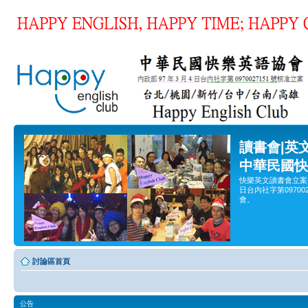
讀書會|英
中華民國快
快樂英文讀書會立案
日台內社字第0970
會。
討論區首頁
公告