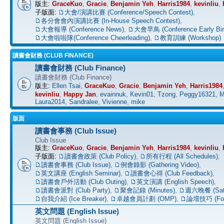
版主:
GraceKuo
,
Gracie
,
Benjamin Yeh
,
Harris1984
,
kevinliu
,
子版面:
大會/演講比賽 (Conference/Speech Contest)
,
各分會會內演講比賽 (In-House Speech Contest)
,
大會報導 (Conference News)
,
大會早鳥 (Conference Early Bir
大會啦啦隊(Conference Cheerleading)
,
教育訓練 (Workshop)
讀書會財務 (CLUB FINANCE)
讀書會財務 (Club Finance)
讀書會財務 (Club Finance)
版主:
Ellen Tsai
,
GraceKuo
,
Gracie
,
Benjamin Yeh
,
Harris1984
kevinliu
,
Happy Jan
,
evainnuk
,
Kevin01
,
Tzong
,
Peggy16321
,
M
Laura2014
,
Sandralee
,
Vivienne
,
mike
版面
讀書會事務 (Club Issue)
Club Issue
版主:
GraceKuo
,
Gracie
,
Benjamin Yeh
,
Harris1984
,
kevinliu
,
子版面:
讀書會政策 (Club Policy)
,
所有行程 (All Schedules)
,
讀書會事務 (Club Issue)
,
例會錄影 (Gathering Video)
,
英文講座 (English Seminar)
,
讀書會心得 (Club Feedback)
,
讀書會戶外活動 (Club Outing)
,
英文演講 (English Speech)
,
讀書會派對 (Club Party)
,
聚會記錄 (Minutes)
,
週六晚餐 (Satu
自我介紹 (Ice Breaker)
,
卓越會員計劃 (OMP)
,
論壇技巧 (For
英文問題 (English Issue)
英文問題 (English Issue)