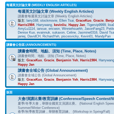
每週英文討論文章 (WEEKLY ENGLISH ARTICLES)
每週英文討論文章 (Weekly English Articles)
讀書會每週英文討論文章 (Weekly English Articles)
版主:
larry168
,
stockmovie
,
Ellen Tsai
,
GraceKuo
,
Gracie
,
Benj
Harris1984
,
Harrywang
,
kevinliu
,
Happy Jan
,
Tigervip9999
,
lisa
AmyLu1114
,
ianxue
,
ericwon
,
Winniehsuehh
,
JasonFang23
,
Petit
Denise Kuo
,
evainnuk
,
sukaxon
,
Celine
,
Jasmine0316
,
David Tsa
janiej
,
DavidCH
,
RichardYeh
,
piscesvicky
,
Kevin01
,
MandyPan
讀書會公告區 (ANNOUNCEMENTS)
讀書會時間、地點、須知 (Time, Place, Notes)
讀書會時間、地點、須知 (Time, Place, Notes)
版主:
GraceKuo
,
Gracie
,
Benjamin Yeh
,
Harris1984
,
Harrywan
Happy Jan
讀書會全域公告 (Global Announcement)
讀書會全域公告 (Global Announcement)
版主:
GraceKuo
,
Gracie
,
Benjamin Yeh
,
Harris1984
,
Harrywan
Happy Jan
版面
大會/演講比賽/教育訓練 (Conference/Speech Contest/W
夏季/冬季大會，舉辦全國英文演講比賽。 (National English Speech C
Summer/Winter Conference)
春季/秋季教育訓練，舉辦教育訓練。 (Workshop in Spring/Fall)