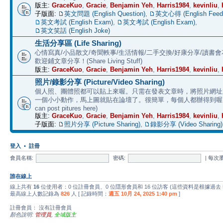
版主:
GraceKuo
,
Gracie
,
Benjamin Yeh
,
Harris1984
,
kevinliu
,
子版面:
英文問題 (English Question)
,
英文心得 (English Feed
英文考試 (English Exam)
,
英文考試 (English Exam)
,
英文笑話 (English Joke)
生活分享區 (Life Sharing)
心情寫真/小品散文/奇聞軼事/生活情報/二手交換/好康分享/讀書
歡迎鋪文章分享！(Share Living Stuff)
版主:
GraceKuo
,
Gracie
,
Benjamin Yeh
,
Harris1984
,
kevinliu
,
照片/錄影分享 (Picture/Video Sharing)
個人照、團體照都可以貼上來喔。只需在發表文章時，將照片網址加上 
一個小小動作，馬上圖就貼在論壇了。很簡單，每個人都辦得到喔。 (E
can post pitures here)
版主:
GraceKuo
,
Gracie
,
Benjamin Yeh
,
Harris1984
,
kevinliu
,
子版面:
照片分享 (Picture Sharing)
,
錄影分享 (Video Sharing)
登入
•
註冊
會員名稱:
密碼:
|
每次
誰在線上
線上共有
16
位使用者：0 位註冊會員、0 位隱形會員和 16 位訪客 (這些資料是根據過去
最高線上人數記錄為
826
人 [ 記錄時間：
週五 10月 24, 2025 1:40 pm
]
註冊會員： 沒有註冊會員
顏色說明:
管理員
,
全域版主