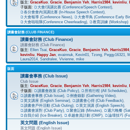
版主:
GraceKuo
,
Gracie
,
Benjamin Yeh
,
Harris1984
,
kevinliu
,
子版面:
大會/演講比賽 (Conference/Speech Contest)
,
各分會會內演講比賽 (In-House Speech Contest)
,
大會報導 (Conference News)
,
大會早鳥 (Conference Early Bir
大會啦啦隊(Conference Cheerleading)
,
教育訓練 (Workshop)
讀書會財務 (CLUB FINANCE)
讀書會財務 (Club Finance)
讀書會財務 (Club Finance)
版主:
Ellen Tsai
,
GraceKuo
,
Gracie
,
Benjamin Yeh
,
Harris1984
kevinliu
,
Happy Jan
,
evainnuk
,
Kevin01
,
Tzong
,
Peggy16321
,
M
Laura2014
,
Sandralee
,
Vivienne
,
mike
版面
讀書會事務 (Club Issue)
Club Issue
版主:
GraceKuo
,
Gracie
,
Benjamin Yeh
,
Harris1984
,
kevinliu
,
子版面:
讀書會政策 (Club Policy)
,
所有行程 (All Schedules)
,
讀書會事務 (Club Issue)
,
例會錄影 (Gathering Video)
,
英文講座 (English Seminar)
,
讀書會心得 (Club Feedback)
,
讀書會戶外活動 (Club Outing)
,
英文演講 (English Speech)
,
讀書會派對 (Club Party)
,
聚會記錄 (Minutes)
,
週六晚餐 (Satu
自我介紹 (Ice Breaker)
,
卓越會員計劃 (OMP)
,
論壇技巧 (For
英文問題 (English Issue)
英文問題 (English Issue)