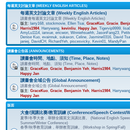
每週英文討論文章 (WEEKLY ENGLISH ARTICLES)
每週英文討論文章 (Weekly English Articles)
讀書會每週英文討論文章 (Weekly English Articles)
版主:
larry168
,
stockmovie
,
Ellen Tsai
,
GraceKuo
,
Gracie
,
Benj
Harris1984
,
Harrywang
,
kevinliu
,
Happy Jan
,
Tigervip9999
,
lisa
AmyLu1114
,
ianxue
,
ericwon
,
Winniehsuehh
,
JasonFang23
,
Petit
Denise Kuo
,
evainnuk
,
sukaxon
,
Celine
,
Jasmine0316
,
David Tsa
janiej
,
DavidCH
,
RichardYeh
,
piscesvicky
,
Kevin01
,
MandyPan
讀書會公告區 (ANNOUNCEMENTS)
讀書會時間、地點、須知 (Time, Place, Notes)
讀書會時間、地點、須知 (Time, Place, Notes)
版主:
GraceKuo
,
Gracie
,
Benjamin Yeh
,
Harris1984
,
Harrywan
Happy Jan
讀書會全域公告 (Global Announcement)
讀書會全域公告 (Global Announcement)
版主:
GraceKuo
,
Gracie
,
Benjamin Yeh
,
Harris1984
,
Harrywan
Happy Jan
版面
大會/演講比賽/教育訓練 (Conference/Speech Contest/W
夏季/冬季大會，舉辦全國英文演講比賽。 (National English Speech C
Summer/Winter Conference)
春季/秋季教育訓練，舉辦教育訓練。 (Workshop in Spring/Fall)