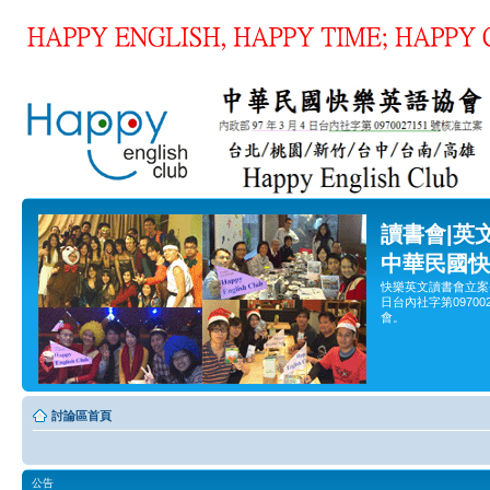
讀書會|英
中華民國快
快樂英文讀書會立案
日台內社字第0970
會。
討論區首頁
公告