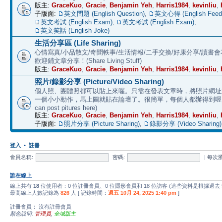
版主:
GraceKuo
,
Gracie
,
Benjamin Yeh
,
Harris1984
,
kevinliu
,
子版面:
英文問題 (English Question)
,
英文心得 (English Feed
英文考試 (English Exam)
,
英文考試 (English Exam)
,
英文笑話 (English Joke)
生活分享區 (Life Sharing)
心情寫真/小品散文/奇聞軼事/生活情報/二手交換/好康分享/讀書
歡迎鋪文章分享！(Share Living Stuff)
版主:
GraceKuo
,
Gracie
,
Benjamin Yeh
,
Harris1984
,
kevinliu
,
照片/錄影分享 (Picture/Video Sharing)
個人照、團體照都可以貼上來喔。只需在發表文章時，將照片網址加上 
一個小小動作，馬上圖就貼在論壇了。很簡單，每個人都辦得到喔。 (E
can post pitures here)
版主:
GraceKuo
,
Gracie
,
Benjamin Yeh
,
Harris1984
,
kevinliu
,
子版面:
照片分享 (Picture Sharing)
,
錄影分享 (Video Sharing)
登入
•
註冊
會員名稱:
密碼:
|
每次
誰在線上
線上共有
18
位使用者：0 位註冊會員、0 位隱形會員和 18 位訪客 (這些資料是根據過去
最高線上人數記錄為
826
人 [ 記錄時間：
週五 10月 24, 2025 1:40 pm
]
註冊會員： 沒有註冊會員
顏色說明:
管理員
,
全域版主