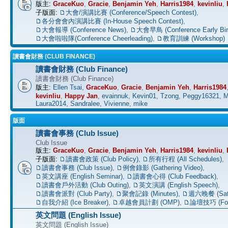
版主:
GraceKuo
,
Gracie
,
Benjamin Yeh
,
Harris1984
,
kevinliu
,
子版面:
大會/演講比賽 (Conference/Speech Contest)
,
各分會會內演講比賽 (In-House Speech Contest)
,
大會報導 (Conference News)
,
大會早鳥 (Conference Early Bir
大會啦啦隊(Conference Cheerleading)
,
教育訓練 (Workshop)
讀書會財務 (CLUB FINANCE)
讀書會財務 (Club Finance)
讀書會財務 (Club Finance)
版主:
Ellen Tsai
,
GraceKuo
,
Gracie
,
Benjamin Yeh
,
Harris1984
kevinliu
,
Happy Jan
,
evainnuk
,
Kevin01
,
Tzong
,
Peggy16321
,
M
Laura2014
,
Sandralee
,
Vivienne
,
mike
版面
讀書會事務 (Club Issue)
Club Issue
版主:
GraceKuo
,
Gracie
,
Benjamin Yeh
,
Harris1984
,
kevinliu
,
子版面:
讀書會政策 (Club Policy)
,
所有行程 (All Schedules)
,
讀書會事務 (Club Issue)
,
例會錄影 (Gathering Video)
,
英文講座 (English Seminar)
,
讀書會心得 (Club Feedback)
,
讀書會戶外活動 (Club Outing)
,
英文演講 (English Speech)
,
讀書會派對 (Club Party)
,
聚會記錄 (Minutes)
,
週六晚餐 (Satu
自我介紹 (Ice Breaker)
,
卓越會員計劃 (OMP)
,
論壇技巧 (For
英文問題 (English Issue)
英文問題 (English Issue)