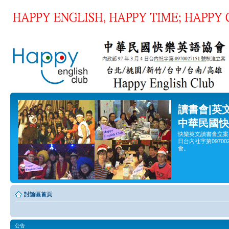
讀書會|英
中華民國快
快樂英文讀書會立案
日台內社字第0970
會。
討論區首頁
公告