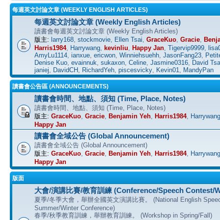
每週英文討論文章 (WEEKLY ENGLISH ARTICLES)
每週英文討論文章 (Weekly English Articles)
讀書會每週英文討論文章 (Weekly English Articles)
版主:
larry168
,
stockmovie
,
Ellen Tsai
,
GraceKuo
,
Gracie
,
Benj
Harris1984
,
Harrywang
,
kevinliu
,
Happy Jan
,
Tigervip9999
,
lisa
AmyLu1114
,
ianxue
,
ericwon
,
Winniehsuehh
,
JasonFang23
,
Petit
Denise Kuo
,
evainnuk
,
sukaxon
,
Celine
,
Jasmine0316
,
David Tsa
janiej
,
DavidCH
,
RichardYeh
,
piscesvicky
,
Kevin01
,
MandyPan
讀書會公告區 (ANNOUNCEMENTS)
讀書會時間、地點、須知 (Time, Place, Notes)
讀書會時間、地點、須知 (Time, Place, Notes)
版主:
GraceKuo
,
Gracie
,
Benjamin Yeh
,
Harris1984
,
Harrywan
Happy Jan
讀書會全域公告 (Global Announcement)
讀書會全域公告 (Global Announcement)
版主:
GraceKuo
,
Gracie
,
Benjamin Yeh
,
Harris1984
,
Harrywan
Happy Jan
版面
大會/演講比賽/教育訓練 (Conference/Speech Contest/W
夏季/冬季大會，舉辦全國英文演講比賽。 (National English Speech C
Summer/Winter Conference)
春季/秋季教育訓練，舉辦教育訓練。 (Workshop in Spring/Fall)