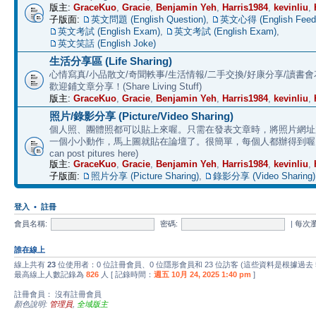
版主:
GraceKuo
,
Gracie
,
Benjamin Yeh
,
Harris1984
,
kevinliu
,
子版面:
英文問題 (English Question)
,
英文心得 (English Feed
英文考試 (English Exam)
,
英文考試 (English Exam)
,
英文笑話 (English Joke)
生活分享區 (Life Sharing)
心情寫真/小品散文/奇聞軼事/生活情報/二手交換/好康分享/讀書
歡迎鋪文章分享！(Share Living Stuff)
版主:
GraceKuo
,
Gracie
,
Benjamin Yeh
,
Harris1984
,
kevinliu
,
照片/錄影分享 (Picture/Video Sharing)
個人照、團體照都可以貼上來喔。只需在發表文章時，將照片網址加上 
一個小小動作，馬上圖就貼在論壇了。很簡單，每個人都辦得到喔。 (E
can post pitures here)
版主:
GraceKuo
,
Gracie
,
Benjamin Yeh
,
Harris1984
,
kevinliu
,
子版面:
照片分享 (Picture Sharing)
,
錄影分享 (Video Sharing)
登入
•
註冊
會員名稱:
密碼:
|
每次
誰在線上
線上共有
23
位使用者：0 位註冊會員、0 位隱形會員和 23 位訪客 (這些資料是根據過去
最高線上人數記錄為
826
人 [ 記錄時間：
週五 10月 24, 2025 1:40 pm
]
註冊會員： 沒有註冊會員
顏色說明:
管理員
,
全域版主