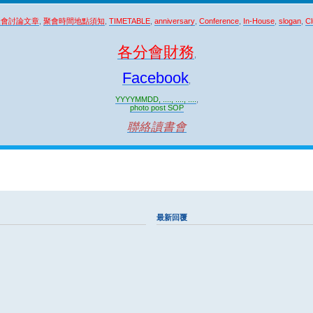
聚會討論文章
,
聚會時間地點須知
,
TIMETABLE
,
anniversary
,
Conference
,
In-House
,
slogan
,
Cl
各分會財務
,
Facebook
,
YYYYMMDD, ...., ...., ....
,
photo post SOP
聯絡讀書會
最新回覆