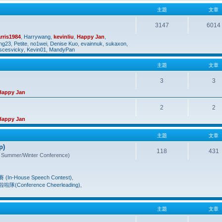
主題
文章
3147
6014
rris1984
,
Harrywang
,
kevinliu
,
Happy Jan
,
ng23
,
Petite
,
no1wei
,
Denise Kuo
,
evainnuk
,
sukaxon
,
iscesvicky
,
Kevin01
,
MandyPan
主題
文章
3
3
Happy Jan
2
2
Happy Jan
主題
文章
p)
118
431
mmer/Winter Conference)
-House Speech Contest)
,
隊(Conference Cheerleading)
,
主題
文章