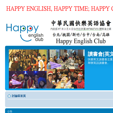
讀書會|英
快樂英文讀書會立案登
舉辦英語讀書會。
討論區首頁
公告