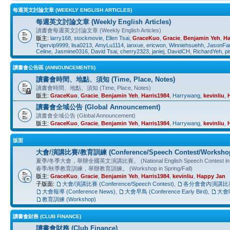
每週英文討論文章 (WEEKLY ENGLISH ARTICLES)
每週英文討論文章 (Weekly English Articles)
讀書會每週英文討論文章 (Weekly English Articles)
版主:
larry168
,
stockmovie
,
Ellen Tsai
,
GraceKuo
,
Gracie
,
Benjamin Yeh
,
Ha
Tigervip9999
,
lisa0213
,
AmyLu1114
,
ianxue
,
ericwon
,
Winniehsuehh
,
JasonFa
Celine
,
Jasmine0316
,
David Tsai
,
cherry2323
,
janiej
,
DavidCH
,
RichardYeh
,
p
讀書會公告區 (ANNOUNCEMENTS)
讀書會時間、地點、須知 (Time, Place, Notes)
讀書會時間、地點、須知 (Time, Place, Notes)
版主:
GraceKuo
,
Gracie
,
Benjamin Yeh
,
Harris1984
,
Harrywang
,
kevinliu
,
讀書會全域公告 (Global Announcement)
讀書會全域公告 (Global Announcement)
版主:
GraceKuo
,
Gracie
,
Benjamin Yeh
,
Harris1984
,
Harrywang
,
kevinliu
,
版面
大會/演講比賽/教育訓練 (Conference/Speech Contest/Worksho
夏季/冬季大會，舉辦全國英文演講比賽。 (National English Speech Contest in Su
春季/秋季教育訓練，舉辦教育訓練。 (Workshop in Spring/Fall)
版主:
GraceKuo
,
Gracie
,
Benjamin Yeh
,
Harris1984
,
kevinliu
,
Happy Jan
子版面:
大會/演講比賽 (Conference/Speech Contest)
,
各分會會內演講比賽 (In
大會報導 (Conference News)
,
大會早鳥 (Conference Early Bird)
,
大會啦啦
教育訓練 (Workshop)
讀書會財務 (CLUB FINANCE)
讀書會財務 (Club Finance)