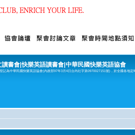
文讀書會|快樂英語讀書會|中華民國快樂英語協會
記為中華民國快樂英語協會(內政部97年3月4日台內社字第0970027151號)，於全國各地定