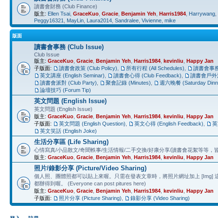
讀書會財務 (Club Finance)
版主:
Ellen Tsai
,
GraceKuo
,
Gracie
,
Benjamin Yeh
,
Harris1984
,
Harrywang
,
Peggy16321
,
MayLin
,
Laura2014
,
Sandralee
,
Vivienne
,
mike
版面
讀書會事務 (Club Issue)
Club Issue
版主:
GraceKuo
,
Gracie
,
Benjamin Yeh
,
Harris1984
,
kevinliu
,
Happy Jan
子版面:
讀書會政策 (Club Policy)
,
所有行程 (All Schedules)
,
讀書會事務 (
英文講座 (English Seminar)
,
讀書會心得 (Club Feedback)
,
讀書會戶外活動 
讀書會派對 (Club Party)
,
聚會記錄 (Minutes)
,
週六晚餐 (Saturday Dinn
論壇技巧 (Forum Tip)
英文問題 (English Issue)
英文問題 (English Issue)
版主:
GraceKuo
,
Gracie
,
Benjamin Yeh
,
Harris1984
,
kevinliu
,
Happy Jan
子版面:
英文問題 (English Question)
,
英文心得 (English Feedback)
,
英
英文笑話 (English Joke)
生活分享區 (Life Sharing)
心情寫真/小品散文/奇聞軼事/生活情報/二手交換/好康分享/讀書會花絮等等，皆歡迎鋪文章分
版主:
GraceKuo
,
Gracie
,
Benjamin Yeh
,
Harris1984
,
kevinliu
,
Happy Jan
照片/錄影分享 (Picture/Video Sharing)
個人照、團體照都可以貼上來喔。只需在發表文章時，將照片網址加上 [Img
都辦得到喔。 (Everyone can post pitures here)
版主:
GraceKuo
,
Gracie
,
Benjamin Yeh
,
Harris1984
,
kevinliu
,
Happy Jan
子版面:
照片分享 (Picture Sharing)
,
錄影分享 (Video Sharing)