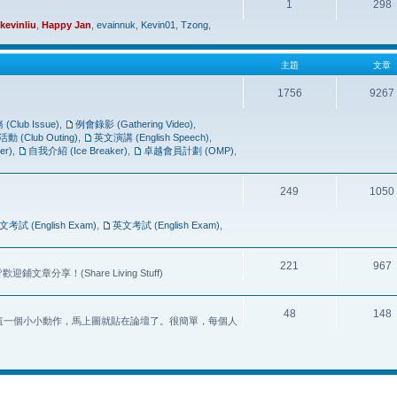
1
298
kevinliu
,
Happy Jan
,
evainnuk
,
Kevin01
,
Tzong
,
主題
文章
1756
9267
Club Issue)
,
例會錄影 (Gathering Video)
,
(Club Outing)
,
英文演講 (English Speech)
,
er)
,
自我介紹 (Ice Breaker)
,
卓越會員計劃 (OMP)
,
249
1050
文考試 (English Exam)
,
英文考試 (English Exam)
,
221
967
享！(Share Living Stuff)
48
148
] 這一個小小動作，馬上圖就貼在論壇了。很簡單，每個人