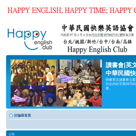
讀書會|英
中華民國快
快樂英文讀書會立案
日台內社字第0970
會。
討論區首頁
公告