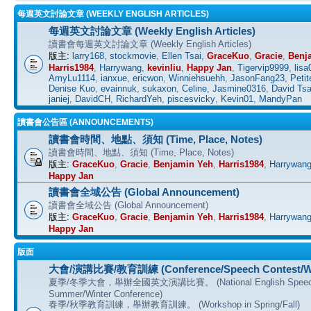
每週英文討論文章 (WEEKLY ENGLISH ARTICLES)
每週英文討論文章 (Weekly English Articles)
讀書會每週英文討論文章 (Weekly English Articles)
版主:
larry168
,
stockmovie
,
Ellen Tsai
,
GraceKuo
,
Gracie
,
Benj
Harris1984
,
Harrywang
,
kevinliu
,
Happy Jan
,
Tigervip9999
,
lisa
AmyLu1114
,
ianxue
,
ericwon
,
Winniehsuehh
,
JasonFang23
,
Petit
Denise Kuo
,
evainnuk
,
sukaxon
,
Celine
,
Jasmine0316
,
David Tsa
janiej
,
DavidCH
,
RichardYeh
,
piscesvicky
,
Kevin01
,
MandyPan
讀書會公告區 (ANNOUNCEMENTS)
讀書會時間、地點、須知 (Time, Place, Notes)
讀書會時間、地點、須知 (Time, Place, Notes)
版主:
GraceKuo
,
Gracie
,
Benjamin Yeh
,
Harris1984
,
Harrywan
Happy Jan
讀書會全域公告 (Global Announcement)
讀書會全域公告 (Global Announcement)
版主:
GraceKuo
,
Gracie
,
Benjamin Yeh
,
Harris1984
,
Harrywan
Happy Jan
版面
大會/演講比賽/教育訓練 (Conference/Speech Contest/W
夏季/冬季大會，舉辦全國英文演講比賽。 (National English Speech C
Summer/Winter Conference)
春季/秋季教育訓練，舉辦教育訓練。 (Workshop in Spring/Fall)