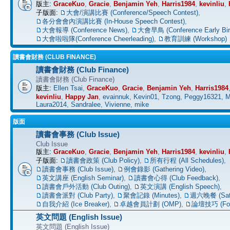
版主:
GraceKuo
,
Gracie
,
Benjamin Yeh
,
Harris1984
,
kevinliu
,
子版面:
大會/演講比賽 (Conference/Speech Contest)
,
各分會會內演講比賽 (In-House Speech Contest)
,
大會報導 (Conference News)
,
大會早鳥 (Conference Early Bir
大會啦啦隊(Conference Cheerleading)
,
教育訓練 (Workshop)
讀書會財務 (CLUB FINANCE)
讀書會財務 (Club Finance)
讀書會財務 (Club Finance)
版主:
Ellen Tsai
,
GraceKuo
,
Gracie
,
Benjamin Yeh
,
Harris1984
kevinliu
,
Happy Jan
,
evainnuk
,
Kevin01
,
Tzong
,
Peggy16321
,
M
Laura2014
,
Sandralee
,
Vivienne
,
mike
版面
讀書會事務 (Club Issue)
Club Issue
版主:
GraceKuo
,
Gracie
,
Benjamin Yeh
,
Harris1984
,
kevinliu
,
子版面:
讀書會政策 (Club Policy)
,
所有行程 (All Schedules)
,
讀書會事務 (Club Issue)
,
例會錄影 (Gathering Video)
,
英文講座 (English Seminar)
,
讀書會心得 (Club Feedback)
,
讀書會戶外活動 (Club Outing)
,
英文演講 (English Speech)
,
讀書會派對 (Club Party)
,
聚會記錄 (Minutes)
,
週六晚餐 (Satu
自我介紹 (Ice Breaker)
,
卓越會員計劃 (OMP)
,
論壇技巧 (For
英文問題 (English Issue)
英文問題 (English Issue)