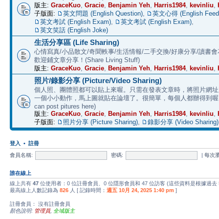
版主:
GraceKuo
,
Gracie
,
Benjamin Yeh
,
Harris1984
,
kevinliu
,
子版面:
英文問題 (English Question)
,
英文心得 (English Feed
英文考試 (English Exam)
,
英文考試 (English Exam)
,
英文笑話 (English Joke)
生活分享區 (Life Sharing)
心情寫真/小品散文/奇聞軼事/生活情報/二手交換/好康分享/讀書
歡迎鋪文章分享！(Share Living Stuff)
版主:
GraceKuo
,
Gracie
,
Benjamin Yeh
,
Harris1984
,
kevinliu
,
照片/錄影分享 (Picture/Video Sharing)
個人照、團體照都可以貼上來喔。只需在發表文章時，將照片網址加上 
一個小小動作，馬上圖就貼在論壇了。很簡單，每個人都辦得到喔。 (E
can post pitures here)
版主:
GraceKuo
,
Gracie
,
Benjamin Yeh
,
Harris1984
,
kevinliu
,
子版面:
照片分享 (Picture Sharing)
,
錄影分享 (Video Sharing)
登入
•
註冊
會員名稱:
密碼:
|
每次
誰在線上
線上共有
47
位使用者：0 位註冊會員、0 位隱形會員和 47 位訪客 (這些資料是根據過去
最高線上人數記錄為
826
人 [ 記錄時間：
週五 10月 24, 2025 1:40 pm
]
註冊會員： 沒有註冊會員
顏色說明:
管理員
,
全域版主