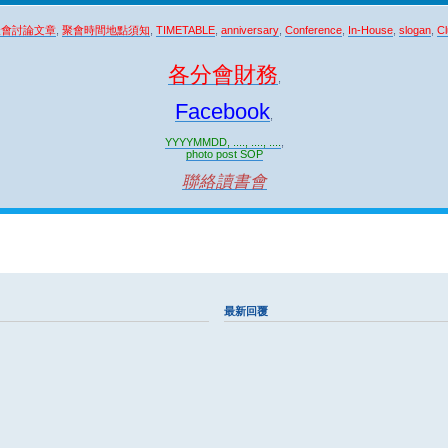
聚會討論文章
,
聚會時間地點須知
,
TIMETABLE
,
anniversary
,
Conference
,
In-House
,
slogan
,
Cl
各分會財務
,
Facebook
,
YYYYMMDD, ...., ...., ....
,
photo post SOP
聯絡讀書會
最新回覆