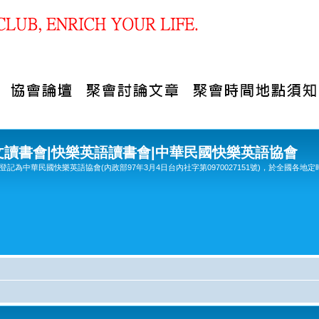
文讀書會|快樂英語讀書會|中華民國快樂英語協會
記為中華民國快樂英語協會(內政部97年3月4日台內社字第0970027151號)，於全國各地定