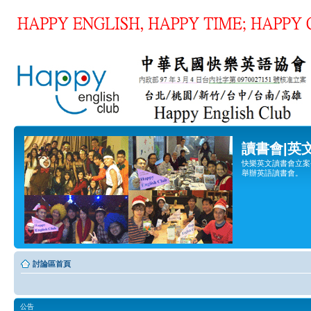
讀書會|英
快樂英文讀書會立案登
舉辦英語讀書會。
討論區首頁
公告