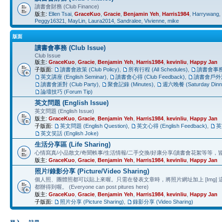
讀書會財務 (Club Finance)
版主:
Ellen Tsai
,
GraceKuo
,
Gracie
,
Benjamin Yeh
,
Harris1984
,
Harrywang
,
Peggy16321
,
MayLin
,
Laura2014
,
Sandralee
,
Vivienne
,
mike
版面
讀書會事務 (Club Issue)
Club Issue
版主:
GraceKuo
,
Gracie
,
Benjamin Yeh
,
Harris1984
,
kevinliu
,
Happy Jan
子版面:
讀書會政策 (Club Policy)
,
所有行程 (All Schedules)
,
讀書會事務 (
英文講座 (English Seminar)
,
讀書會心得 (Club Feedback)
,
讀書會戶外活動 
讀書會派對 (Club Party)
,
聚會記錄 (Minutes)
,
週六晚餐 (Saturday Dinn
論壇技巧 (Forum Tip)
英文問題 (English Issue)
英文問題 (English Issue)
版主:
GraceKuo
,
Gracie
,
Benjamin Yeh
,
Harris1984
,
kevinliu
,
Happy Jan
子版面:
英文問題 (English Question)
,
英文心得 (English Feedback)
,
英
英文笑話 (English Joke)
生活分享區 (Life Sharing)
心情寫真/小品散文/奇聞軼事/生活情報/二手交換/好康分享/讀書會花絮等等，皆歡迎鋪文章分
版主:
GraceKuo
,
Gracie
,
Benjamin Yeh
,
Harris1984
,
kevinliu
,
Happy Jan
照片/錄影分享 (Picture/Video Sharing)
個人照、團體照都可以貼上來喔。只需在發表文章時，將照片網址加上 [Img
都辦得到喔。 (Everyone can post pitures here)
版主:
GraceKuo
,
Gracie
,
Benjamin Yeh
,
Harris1984
,
kevinliu
,
Happy Jan
子版面:
照片分享 (Picture Sharing)
,
錄影分享 (Video Sharing)