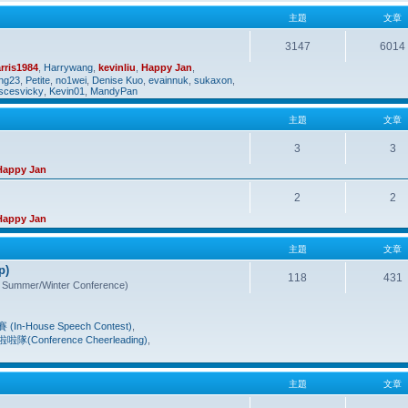
主題
文章
3147
6014
rris1984
,
Harrywang
,
kevinliu
,
Happy Jan
,
ng23
,
Petite
,
no1wei
,
Denise Kuo
,
evainnuk
,
sukaxon
,
iscesvicky
,
Kevin01
,
MandyPan
主題
文章
3
3
Happy Jan
2
2
Happy Jan
主題
文章
p)
118
431
mmer/Winter Conference)
-House Speech Contest)
,
隊(Conference Cheerleading)
,
主題
文章