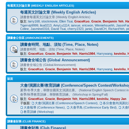
每週英文討論文章 (WEEKLY ENGLISH ARTICLES)
每週英文討論文章 (Weekly English Articles)
讀書會每週英文討論文章 (Weekly English Articles)
版主:
larry168
,
stockmovie
,
Ellen Tsai
,
GraceKuo
,
Gracie
,
Benjamin Yeh
,
Ha
Tigervip9999
,
lisa0213
,
AmyLu1114
,
ianxue
,
ericwon
,
Winniehsuehh
,
JasonFa
Celine
,
Jasmine0316
,
David Tsai
,
cherry2323
,
janiej
,
DavidCH
,
RichardYeh
,
p
讀書會公告區 (ANNOUNCEMENTS)
讀書會時間、地點、須知 (Time, Place, Notes)
讀書會時間、地點、須知 (Time, Place, Notes)
版主:
GraceKuo
,
Gracie
,
Benjamin Yeh
,
Harris1984
,
Harrywang
,
kevinliu
,
讀書會全域公告 (Global Announcement)
讀書會全域公告 (Global Announcement)
版主:
GraceKuo
,
Gracie
,
Benjamin Yeh
,
Harris1984
,
Harrywang
,
kevinliu
,
版面
大會/演講比賽/教育訓練 (Conference/Speech Contest/Worksho
夏季/冬季大會，舉辦全國英文演講比賽。 (National English Speech Contest in Su
春季/秋季教育訓練，舉辦教育訓練。 (Workshop in Spring/Fall)
版主:
GraceKuo
,
Gracie
,
Benjamin Yeh
,
Harris1984
,
kevinliu
,
Happy Jan
子版面:
大會/演講比賽 (Conference/Speech Contest)
,
各分會會內演講比賽 (In
大會報導 (Conference News)
,
大會早鳥 (Conference Early Bird)
,
大會啦啦
教育訓練 (Workshop)
讀書會財務 (CLUB FINANCE)
讀書會財務 (Club Finance)