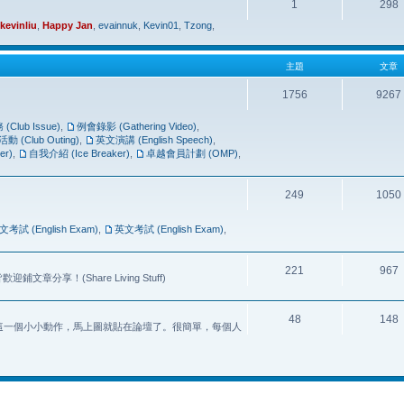
1
298
kevinliu
,
Happy Jan
,
evainnuk
,
Kevin01
,
Tzong
,
主題
文章
1756
9267
Club Issue)
,
例會錄影 (Gathering Video)
,
(Club Outing)
,
英文演講 (English Speech)
,
er)
,
自我介紹 (Ice Breaker)
,
卓越會員計劃 (OMP)
,
249
1050
文考試 (English Exam)
,
英文考試 (English Exam)
,
221
967
享！(Share Living Stuff)
48
148
] 這一個小小動作，馬上圖就貼在論壇了。很簡單，每個人