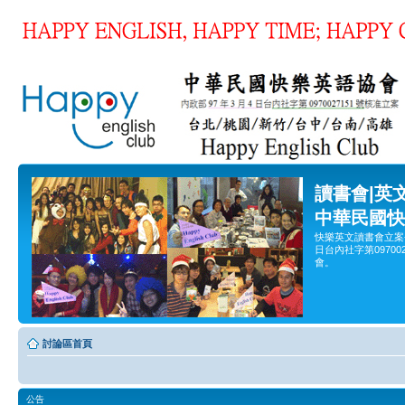
讀書會|英
中華民國快
快樂英文讀書會立案
日台內社字第0970
會。
討論區首頁
公告