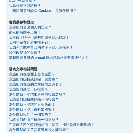
COPPA 是甚麼？
我為什麼不能註冊？
「刪除所有討論區 Cookies」是做什麼用？
會員參數和設定
我要如何更改個人的設定？
顯示的時間不正確！
我更改了時區但是時間還是顯示錯誤！
我的語系在列表中找不到！
我如何才能在自己的名字下顯示圖像呢？
如何改變我的等級？
當我點選會員的 e-mail 連結時為什麼要讓我登入？
發表文章相關問題
我該如何在版面上發表主題？
我該如何編輯或刪除一篇文章？
我該如何在我的文章後增加簽名？
我該如何建立一個投票？
為什麼我不能增加更多的投票選項？
我該如何編輯或刪除一個投票？
為什麼我不能訪問這個版面？
為什麼我不能上傳附加檔案？
為什麼我收到了一個警告？
我該如何向版主檢舉一個文章？
在發表主題的時候顯示的「儲存」按鈕是做什麼用的？
為什麼我的文章需要審核後才能發表？