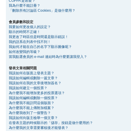
COPPA 是甚麼？
我為什麼不能註冊？
「刪除所有討論區 Cookies」是做什麼用？
會員參數和設定
我要如何更改個人的設定？
顯示的時間不正確！
我更改了時區但是時間還是顯示錯誤！
我的語系在列表中找不到！
我如何才能在自己的名字下顯示圖像呢？
如何改變我的等級？
當我點選會員的 e-mail 連結時為什麼要讓我登入？
發表文章相關問題
我該如何在版面上發表主題？
我該如何編輯或刪除一篇文章？
我該如何在我的文章後增加簽名？
我該如何建立一個投票？
為什麼我不能增加更多的投票選項？
我該如何編輯或刪除一個投票？
為什麼我不能訪問這個版面？
為什麼我不能上傳附加檔案？
為什麼我收到了一個警告？
我該如何向版主檢舉一個文章？
在發表主題的時候顯示的「儲存」按鈕是做什麼用的？
為什麼我的文章需要審核後才能發表？