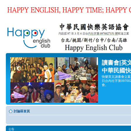
讀書會|英
中華民國快
快樂英文讀書會立案
日台內社字第0970
會。
討論區首頁
公告