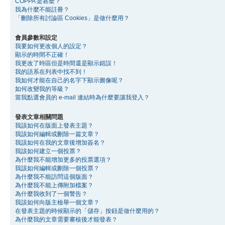
COPPA 是甚麼？
我為什麼不能註冊？
「刪除所有討論區 Cookies」是做什麼用？
會員參數和設定
我要如何更改個人的設定？
顯示的時間不正確！
我更改了時區但是時間還是顯示錯誤！
我的語系在列表中找不到！
我如何才能在自己的名字下顯示圖像呢？
如何改變我的等級？
當我點選會員的 e-mail 連結時為什麼要讓我登入？
發表文章相關問題
我該如何在版面上發表主題？
我該如何編輯或刪除一篇文章？
我該如何在我的文章後增加簽名？
我該如何建立一個投票？
為什麼我不能增加更多的投票選項？
我該如何編輯或刪除一個投票？
為什麼我不能訪問這個版面？
為什麼我不能上傳附加檔案？
為什麼我收到了一個警告？
我該如何向版主檢舉一個文章？
在發表主題的時候顯示的「儲存」按鈕是做什麼用的？
為什麼我的文章需要審核後才能發表？