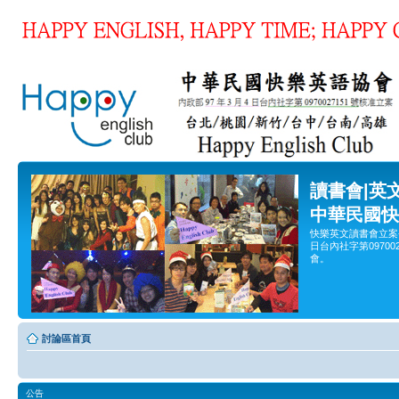
讀書會|英
中華民國快
快樂英文讀書會立案
日台內社字第0970
會。
討論區首頁
公告