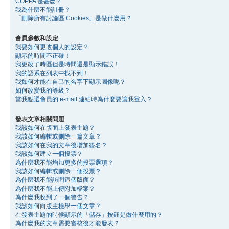
COPPA 是甚麼？
我為什麼不能註冊？
「刪除所有討論區 Cookies」是做什麼用？
會員參數和設定
我要如何更改個人的設定？
顯示的時間不正確！
我更改了時區但是時間還是顯示錯誤！
我的語系在列表中找不到！
我如何才能在自己的名字下顯示圖像呢？
如何改變我的等級？
當我點選會員的 e-mail 連結時為什麼要讓我登入？
發表文章相關問題
我該如何在版面上發表主題？
我該如何編輯或刪除一篇文章？
我該如何在我的文章後增加簽名？
我該如何建立一個投票？
為什麼我不能增加更多的投票選項？
我該如何編輯或刪除一個投票？
為什麼我不能訪問這個版面？
為什麼我不能上傳附加檔案？
為什麼我收到了一個警告？
我該如何向版主檢舉一個文章？
在發表主題的時候顯示的「儲存」按鈕是做什麼用的？
為什麼我的文章需要審核後才能發表？