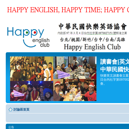
讀書會|英
中華民國快
快樂英文讀書會立案
日台內社字第0970
會。
討論區首頁
公告