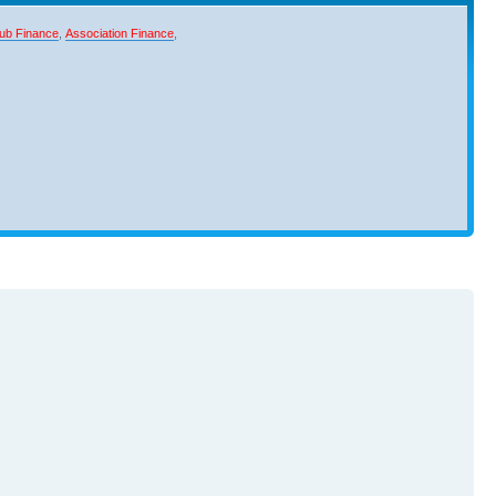
ub Finance
,
Association Finance
,