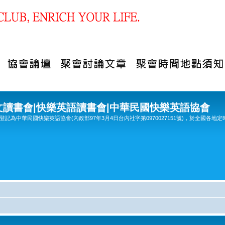
文讀書會|快樂英語讀書會|中華民國快樂英語協會
記為中華民國快樂英語協會(內政部97年3月4日台內社字第0970027151號)，於全國各地定