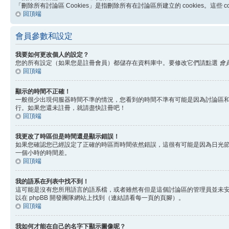
「刪除所有討論區 Cookies」是指刪除所有在討論區所建立的 cookies。這
回頂端
會員參數和設定
我要如何更改個人的設定？
您的所有設定（如果您是註冊會員）都儲存在資料庫中。要修改它們請點選
會
回頂端
顯示的時間不正確！
一般很少出現伺服器時間不準的情況，您看到的時間不準有可能是因為討論區和
行。如果您還未註冊，就請盡快註冊吧！
回頂端
我更改了時區但是時間還是顯示錯誤！
如果您確認您已經設定了正確的時區而時間依然錯誤，這很有可能是因為日光
一個小時的時間差。
回頂端
我的語系在列表中找不到！
這可能是沒有您所用語言的語系檔，或者雖然有但是這個討論區的管理員並未
以在 phpBB 開發團隊網站上找到（連結請看每一頁的頁腳）。
回頂端
我如何才能在自己的名字下顯示圖像呢？