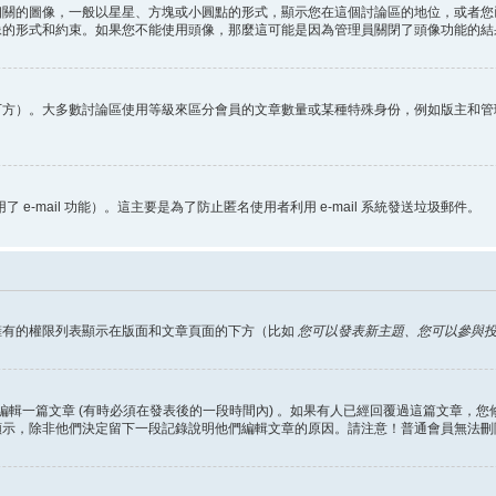
相關的圖像，一般以星星、方塊或小圓點的形式，顯示您在這個討論區的地位，或者您
像的形式和約束。如果您不能使用頭像，那麼這可能是因為管理員關閉了頭像功能的結
下方）。大多數討論區使用等級來區分會員的文章數量或某種特殊身份，例如版主和管
 e-mail 功能）。這主要是為了防止匿名使用者利用 e-mail 系統發送垃圾郵件。
擁有的權限列表顯示在版面和文章頁面的下方（比如
您可以發表新主題、您可以參與投票
編輯一篇文章 (有時必須在發表後的一段時間內) 。如果有人已經回覆過這篇文章，
顯示，除非他們決定留下一段記錄說明他們編輯文章的原因。請注意！普通會員無法刪