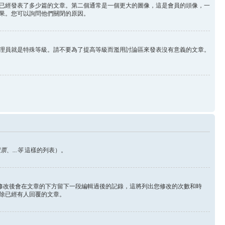
已經發表了多少篇的文章。第二個通常是一個更大的圖像，這是會員的頭像，一
果。您可以詢問他們關閉的原因。
理員就是特殊等級。請不要為了提高等級而濫用討論區來發表沒有意義的文章。
、...等
這樣的列表）。
您修改後會在文章的下方留下一段編輯過後的記錄，這將列出您修改的次數和時
除已經有人回覆的文章。