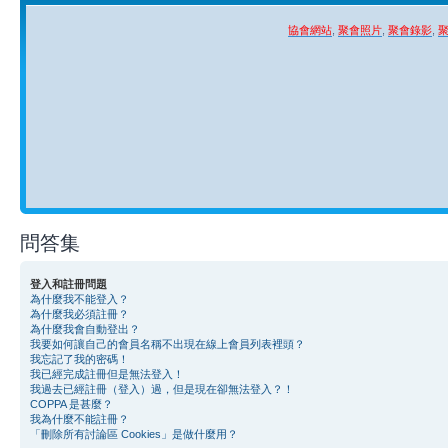
協會網站
,
聚會照片
,
聚會錄影
,
問答集
登入和註冊問題
為什麼我不能登入？
為什麼我必須註冊？
為什麼我會自動登出？
我要如何讓自己的會員名稱不出現在線上會員列表裡頭？
我忘記了我的密碼！
我已經完成註冊但是無法登入！
我過去已經註冊（登入）過，但是現在卻無法登入？！
COPPA 是甚麼？
我為什麼不能註冊？
「刪除所有討論區 Cookies」是做什麼用？