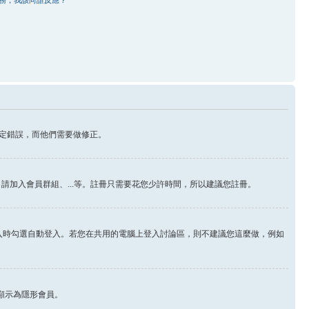
務，我該向誰反應？
定錯誤，而他們需要做修正。
請加入會員群組、...等。註冊只需要花您少許時間，所以建議您註冊。
入時勾選自動登入。若您在共用的電腦上登入討論區，則不建議您這麼做，例如
顯示為隱形會員。