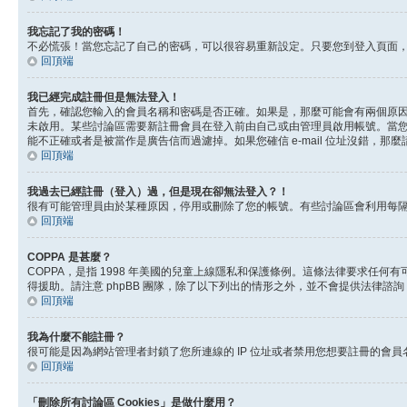
我忘記了我的密碼！
不必慌張！當您忘記了自己的密碼，可以很容易重新設定。只要您到登入頁面
回頂端
我已經完成註冊但是無法登入！
首先，確認您輸入的會員名稱和密碼是否正確。如果是，那麼可能會有兩個原因。
未啟用。某些討論區需要新註冊會員在登入前由自己或由管理員啟用帳號。當您完成註
能不正確或者是被當作是廣告信而過濾掉。如果您確信 e-mail 位址沒錯，那
回頂端
我過去已經註冊（登入）過，但是現在卻無法登入？！
很有可能管理員由於某種原因，停用或刪除了您的帳號。有些討論區會利用每
回頂端
COPPA 是甚麼？
COPPA，是指 1998 年美國的兒童上線隱私和保護條例。這條法律要求任
得援助。請注意 phpBB 團隊，除了以下列出的情形之外，並不會提供法律諮
回頂端
我為什麼不能註冊？
很可能是因為網站管理者封鎖了您所連線的 IP 位址或者禁用您想要註冊的會
回頂端
「刪除所有討論區 Cookies」是做什麼用？