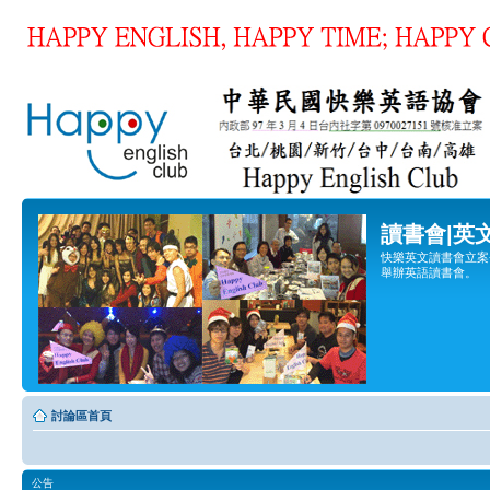
讀書會|英
快樂英文讀書會立案登
舉辦英語讀書會。
討論區首頁
公告