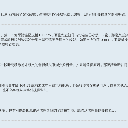
，點選
我忘記了我的密碼
，依照說明的步驟完成，您就可以很快地獲得新的隨機密碼
第一：如果討論區支援 COPPA，而且您在註冊時指定自己小於 13 歲，那麼您
冊時討論區將告訴您是否需要啟用您的帳號。如果您收到了 e-mail，那麼就按照其中的
麼請聯絡管理員。
隔一段時間移除從未發文的會員做法來減少資料量。如果是這個原因，那麼請重新註冊
何有可能收集年齡小於 13 歲的未成年人資訊的網站，必須獲得其父母的同意，或者
詢，也不為各種法律事件提供幫助。
員名稱。也有可能是因為網站管理者關閉了註冊功能。請聯絡管理員以獲得協助。