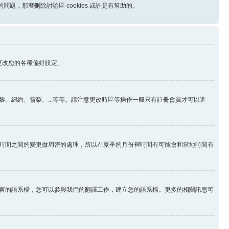
問題，那麼刪除討論區 cookies 或許是有幫助的。
更改您的各種偏好設定。
、紐約、雪梨、...等等。請注意更改時區等操作一般只有註冊會員才可以進
時間之間的變更做周密的處理，所以在夏季的月份裡時間有可能會和當地時間有
言的語系檔，您可以參與我們的翻譯工作，建立您的語系檔。更多的相關訊息可