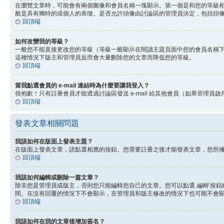
在瀏覽文章時，可能會有兩個圖像和會員名稱一塊顯示。第一個是和您的等級
般是具有獨特的或個人的表徵。是否允許頭像由討論區的管理員決定，包括頭
回頂端
如何改變我的等級？
一般您不能直接更改您的等級（等級一般顯示在閱讀主題頁面中您的會員名稱
這種情況下版主和管理員反而會大量刪除您的文章而降低您的等級。
回頂端
當我點選會員的 e-mail 連結時為什麼要讓我登入？
很抱歉！只有註冊會員才能透過討論區發送 e-mail 給其他會員（如果管理員啟用了
回頂端
發表文章相關問題
我該如何在版面上發表主題？
在版面上發表文章，請點選相應的按鈕。您需要註冊之後才能發表文章，您所
回頂端
我該如何編輯或刪除一篇文章？
除非您是管理員或版主，否則您只能編輯您自己的文章。您可以點選
編輯
按鈕
間。在沒有回覆的情況下不會顯示，在管理員和版主修改的情況下也可能不會
回頂端
我該如何在我的文章後增加簽名？