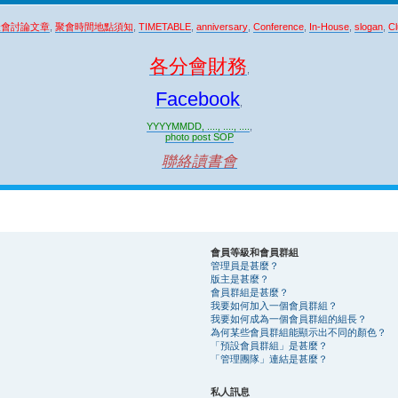
聚會討論文章
,
聚會時間地點須知
,
TIMETABLE
,
anniversary
,
Conference
,
In-House
,
slogan
,
Cl
各分會財務
,
Facebook
,
YYYYMMDD, ...., ...., ....
,
photo post SOP
聯絡讀書會
會員等級和會員群組
管理員是甚麼？
版主是甚麼？
會員群組是甚麼？
我要如何加入一個會員群組？
我要如何成為一個會員群組的組長？
為何某些會員群組能顯示出不同的顏色？
「預設會員群組」是甚麼？
「管理團隊」連結是甚麼？
私人訊息