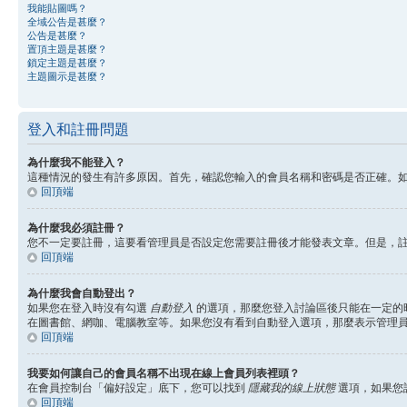
我能貼圖嗎？
全域公告是甚麼？
公告是甚麼？
置頂主題是甚麼？
鎖定主題是甚麼？
主題圖示是甚麼？
登入和註冊問題
為什麼我不能登入？
這種情況的發生有許多原因。首先，確認您輸入的會員名稱和密碼是否正確。
回頂端
為什麼我必須註冊？
您不一定要註冊，這要看管理員是否設定您需要註冊後才能發表文章。但是，註冊將
回頂端
為什麼我會自動登出？
如果您在登入時沒有勾選
自動登入
的選項，那麼您登入討論區後只能在一定的
在圖書館、網咖、電腦教室等。如果您沒有看到自動登入選項，那麼表示管理
回頂端
我要如何讓自己的會員名稱不出現在線上會員列表裡頭？
在會員控制台「偏好設定」底下，您可以找到
隱藏我的線上狀態
選項，如果您
回頂端