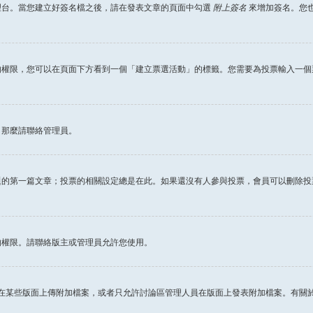
理台。當您建立好簽名檔之後，請在發表文章的頁面中勾選
附上簽名
來增加簽名。您
權限，您可以在頁面下方看到一個「建立票選活動」的標籤。您需要為投票輸入一個
，那麼請聯絡管理員。
題的第一篇文章；投票的相關設定總是在此。如果還沒有人參與投票，會員可以刪除投
的權限。請聯絡版主或管理員允許您使用。
許在某些版面上傳附加檔案，或者只允許討論區管理人員在版面上發表附加檔案。有關