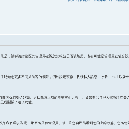
關於這個討論區上的濫用或法律上的相關事
如果是，請聯絡討論區的管理員確認您的帳號是否被禁用。也有可能是管理員在後台設
給您更多不同於訪客的權限，例如設定頭像、收發私人訊息、收發 e-mail 以及申
時間內保持登入狀態。這樣能防止您的帳號被他人誤用。如果要保持登入狀態請在登
員已經關閉了這項功能。
設定這個選項為
是
，那麼將只有管理員、版主和您自己能看到您的上線狀態。您將會