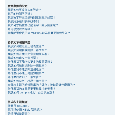
會員參數和設定
我要如何更改個人的設定？
顯示的時間不正確！
我更改了時區但是時間還是顯示錯誤！
我的語系在列表中找不到！
我如何才能在自己的名字下顯示圖像呢？
如何改變我的等級？
當我點選會員的 e-mail 連結時為什麼要讓我登入？
發表文章相關問題
我該如何在版面上發表主題？
我該如何編輯或刪除一篇文章？
我該如何在我的文章後增加簽名？
我該如何建立一個投票？
為什麼我不能增加更多的投票選項？
我該如何編輯或刪除一個投票？
為什麼我不能訪問這個版面？
為什麼我不能上傳附加檔案？
為什麼我收到了一個警告？
我該如何向版主檢舉一個文章？
在發表主題的時候顯示的「儲存」按鈕是做什麼用的？
為什麼我的文章需要審核後才能發表？
我該如何 bump（推文）自己的主題？
格式和主題類型
什麼是 BBCode？
我可以使用 HTML 語法嗎？
表情符號是甚麼？