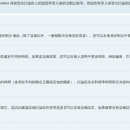
些 cookies 保留您在討論區上的認證和登入後的活動記錄等。假如您有登入或登出討論區的
員控制台
連結（除了這個以外，一般都顯示在每頁的頁首）。您可以在會員控制台中
您處於不同的時區。如果是這種原因，您可以在個人資料中更改時區，例如倫敦、巴黎
節約時間（使用於不列顛聯合王國或其他的國家）。討論區並未對標準時間和日光節約
安裝它。請試試建議這個討論區的管理員是否可以安裝這種語言。如果確實沒有這種語