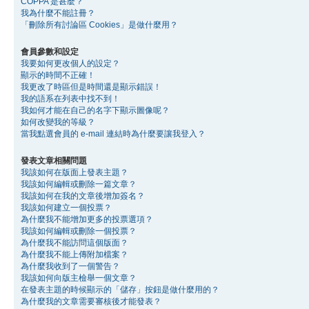
COPPA 是甚麼？
我為什麼不能註冊？
「刪除所有討論區 Cookies」是做什麼用？
會員參數和設定
我要如何更改個人的設定？
顯示的時間不正確！
我更改了時區但是時間還是顯示錯誤！
我的語系在列表中找不到！
我如何才能在自己的名字下顯示圖像呢？
如何改變我的等級？
當我點選會員的 e-mail 連結時為什麼要讓我登入？
發表文章相關問題
我該如何在版面上發表主題？
我該如何編輯或刪除一篇文章？
我該如何在我的文章後增加簽名？
我該如何建立一個投票？
為什麼我不能增加更多的投票選項？
我該如何編輯或刪除一個投票？
為什麼我不能訪問這個版面？
為什麼我不能上傳附加檔案？
為什麼我收到了一個警告？
我該如何向版主檢舉一個文章？
在發表主題的時候顯示的「儲存」按鈕是做什麼用的？
為什麼我的文章需要審核後才能發表？