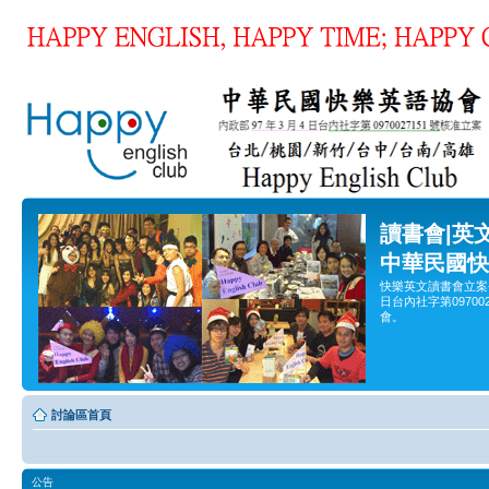
讀書會|英
中華民國快
快樂英文讀書會立案
日台內社字第0970
會。
討論區首頁
公告