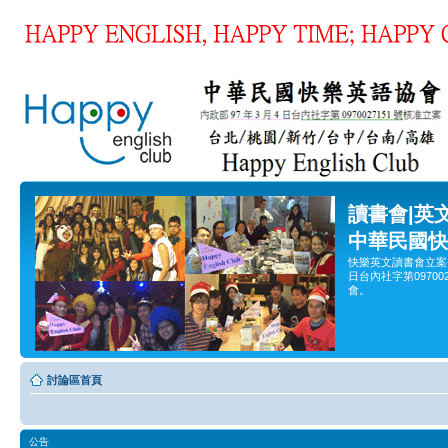
讀書會|英
中華民國快
快樂英文讀書會立案
日台內社字第0970
會。
討論區首頁
公告