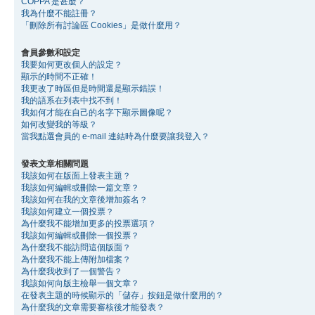
COPPA 是甚麼？
我為什麼不能註冊？
「刪除所有討論區 Cookies」是做什麼用？
會員參數和設定
我要如何更改個人的設定？
顯示的時間不正確！
我更改了時區但是時間還是顯示錯誤！
我的語系在列表中找不到！
我如何才能在自己的名字下顯示圖像呢？
如何改變我的等級？
當我點選會員的 e-mail 連結時為什麼要讓我登入？
發表文章相關問題
我該如何在版面上發表主題？
我該如何編輯或刪除一篇文章？
我該如何在我的文章後增加簽名？
我該如何建立一個投票？
為什麼我不能增加更多的投票選項？
我該如何編輯或刪除一個投票？
為什麼我不能訪問這個版面？
為什麼我不能上傳附加檔案？
為什麼我收到了一個警告？
我該如何向版主檢舉一個文章？
在發表主題的時候顯示的「儲存」按鈕是做什麼用的？
為什麼我的文章需要審核後才能發表？