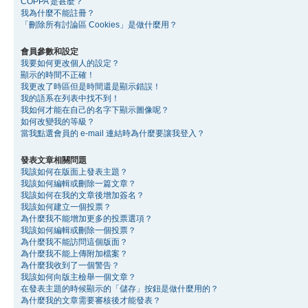
COPPA 是甚麼？
我為什麼不能註冊？
「刪除所有討論區 Cookies」是做什麼用？
會員參數和設定
我要如何更改個人的設定？
顯示的時間不正確！
我更改了時區但是時間還是顯示錯誤！
我的語系在列表中找不到！
我如何才能在自己的名字下顯示圖像呢？
如何改變我的等級？
當我點選會員的 e-mail 連結時為什麼要讓我登入？
發表文章相關問題
我該如何在版面上發表主題？
我該如何編輯或刪除一篇文章？
我該如何在我的文章後增加簽名？
我該如何建立一個投票？
為什麼我不能增加更多的投票選項？
我該如何編輯或刪除一個投票？
為什麼我不能訪問這個版面？
為什麼我不能上傳附加檔案？
為什麼我收到了一個警告？
我該如何向版主檢舉一個文章？
在發表主題的時候顯示的「儲存」按鈕是做什麼用的？
為什麼我的文章需要審核後才能發表？