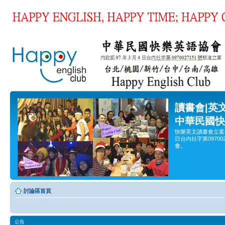
讀書會|英
中華民國快
快樂英文讀書會立案
日台內社字第0970
會。
討論區首頁
公告