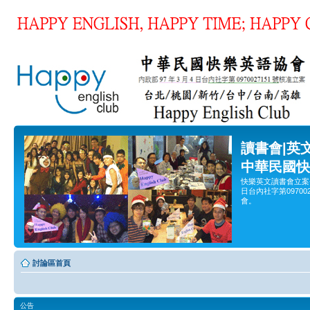
讀書會|英
中華民國快
快樂英文讀書會立案
日台內社字第0970
會。
討論區首頁
公告