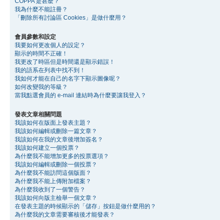
COPPA 是甚麼？
我為什麼不能註冊？
「刪除所有討論區 Cookies」是做什麼用？
會員參數和設定
我要如何更改個人的設定？
顯示的時間不正確！
我更改了時區但是時間還是顯示錯誤！
我的語系在列表中找不到！
我如何才能在自己的名字下顯示圖像呢？
如何改變我的等級？
當我點選會員的 e-mail 連結時為什麼要讓我登入？
發表文章相關問題
我該如何在版面上發表主題？
我該如何編輯或刪除一篇文章？
我該如何在我的文章後增加簽名？
我該如何建立一個投票？
為什麼我不能增加更多的投票選項？
我該如何編輯或刪除一個投票？
為什麼我不能訪問這個版面？
為什麼我不能上傳附加檔案？
為什麼我收到了一個警告？
我該如何向版主檢舉一個文章？
在發表主題的時候顯示的「儲存」按鈕是做什麼用的？
為什麼我的文章需要審核後才能發表？